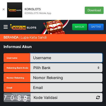
×
KOINSLOTS
Download
KOINSLOTS Mobile App
MASUK
DAFTAR
Lupa Kata Sandi
BERANDA
Informasi Akun
Username
Rekening Bank Anda
Nomor Rekening
Email