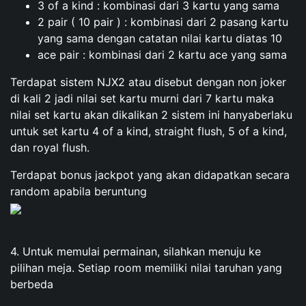
3 of a kind : kombinasi dari 3 kartu yang sama
2 pair ( 10 pair ) : kombinasi dari 2 pasang kartu
yang sama dengan catatan nilai kartu diatas 10
ace pair : kombinasi dari 2 kartu ace yang sama
Terdapat sistem NJX2 atau disebut dengan non joker
di kali 2 jadi nilai set kartu murni dari 7 kartu maka
nilai set kartu akan dikalikan 2 sistem ini hanyaberlaku
untuk set kartu 4 of a kind, straight flush, 5 of a kind,
dan royal flush.
Terdapat bonus jackpot yang akan didapatkan secara
random apabila beruntung
4. Untuk memulai permainan, silahkan menuju ke
pilihan meja. Setiap room memiliki nilai taruhan yang
berbeda