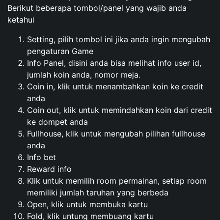
Berikut beberapa tombol/panel yang wajib anda
ketahui
Setting, pilih tombol ini jika anda ingin mengubah
pengaturan Game
Info Panel, disini anda bisa melihat info user id,
jumlah koin anda, nomor meja.
Coin in, klik untuk menambahkan koin ke credit
anda
Coin out, klik untuk memindahkan koin dari credit
ke dompet anda
Fullhouse, klik untuk mengubah pilihan fullhouse
anda
Info bet
Reward info
Klik untuk memilih room permainan, setiap room
memiliki jumlah taruhan yang berbeda
Open, klik untuk membuka kartu
Fold, klik untung membuang kartu